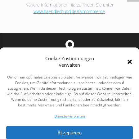
Nähere Informationen hierzu finden Sie unter
www.haendlerbund.de/faircommerce
.
Cookie-Zustimmungen
Bahnhofstraße 18a | 08209 Auerbach
verwalten
Um dir ein optimales Erlebnis zu bieten, verwenden wir Technologien wie
Cookies, um Geräteinformationen zu speichern und/oder darauf
zuzugreifen. Wenn du diesen Technologien zustimmst, können wir Daten
wie das Surfverhalten oder eindeutige IDs auf dieser Website verarbeiten.
Wenn du deine Zustimmung nicht erteilst oder zurückziehst, können
bestimmte Merkmale und Funktionen beeinträchtigt werden.
info@chs-pommer.de
Dienste verwalten
Akzeptieren